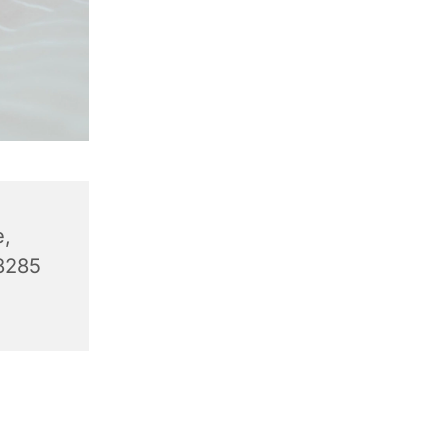
e,
8285