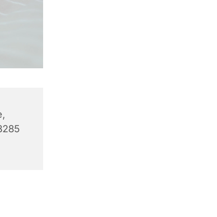
e,
8285